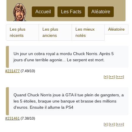
Accueil
Les Facts
Aléatoire
Les plus
Les plus
Les mieux
Aléatoire
récents
anciens
notés
Un jour un cobra royal a mordu Chuck Norris. Après 5
jours d'une terrible agonie... Le serpent est mort.
#231477
(7.49/10)
[+]
[++]
[+++]
Quand Chuck Norris joue à GTA il tue plein de gangsters, a
les 5 étoiles, braque une banque et brasse des millions
d'euros. Ensuite il allume la PS4
#231461
(7.38/10)
[+]
[++]
[+++]