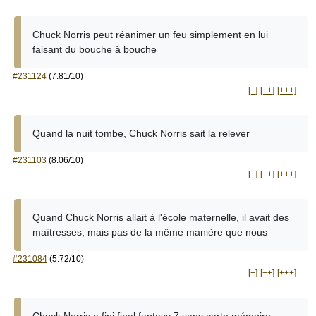
Chuck Norris peut réanimer un feu simplement en lui
faisant du bouche à bouche
#231124
(7.81/10)
[+]
[++]
[+++]
Quand la nuit tombe, Chuck Norris sait la relever
#231103
(8.06/10)
[+]
[++]
[+++]
Quand Chuck Norris allait à l'école maternelle, il avait des
maîtresses, mais pas de la même manière que nous
#231084
(5.72/10)
[+]
[++]
[+++]