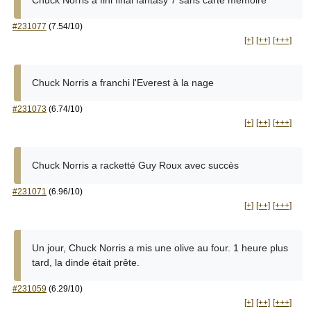
Chuck Norris a fini final fantasy 7 sans carte mémoire
#231077
(7.54/10)
[+]
[++]
[+++]
Chuck Norris a franchi l'Everest à la nage
#231073
(6.74/10)
[+]
[++]
[+++]
Chuck Norris a racketté Guy Roux avec succès
#231071
(6.96/10)
[+]
[++]
[+++]
Un jour, Chuck Norris a mis une olive au four. 1 heure plus
tard, la dinde était prête.
#231059
(6.29/10)
[+]
[++]
[+++]