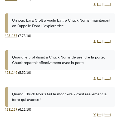
[+]
[++]
[+++]
Un jour, Lara Croft à voulu battre Chuck Norris, maintenant
on l'appelle Dora L'exploratrice
#231167
(7.73/10)
[+]
[++]
[+++]
Quand le prof disait à Chuck Norris de prendre la porte,
Chuck repartait effectivement avec la porte
#231146
(5.50/10)
[+]
[++]
[+++]
Quand Chuck Norris fait le moon-walk c'est réellement la
terre qui avance !
#231127
(6.19/10)
[+]
[++]
[+++]