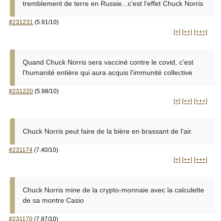
tremblement de terre en Russie...c'est l'effet Chuck Norris
#231231
(5.91/10)
[+]
[++]
[+++]
Quand Chuck Norris sera vacciné contre le covid, c'est
l'humanité entière qui aura acquis l'immunité collective
#231220
(5.98/10)
[+]
[++]
[+++]
Chuck Norris peut faire de la bière en brassant de l'air.
#231174
(7.40/10)
[+]
[++]
[+++]
Chuck Norris mine de la crypto-monnaie avec la calculette
de sa montre Casio
#231170
(7.87/10)