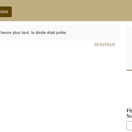
oire
heure plus tard, la dinde était prête.
[+]
[++]
[+++]
Fi
No