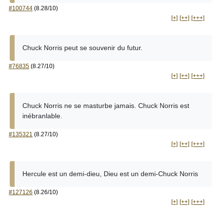
#100744
(8.28/10)
[+]
[++]
[+++]
Chuck Norris peut se souvenir du futur.
#76835
(8.27/10)
[+]
[++]
[+++]
Chuck Norris ne se masturbe jamais. Chuck Norris est
inébranlable.
#135321
(8.27/10)
[+]
[++]
[+++]
Hercule est un demi-dieu, Dieu est un demi-Chuck Norris
#127126
(8.26/10)
[+]
[++]
[+++]