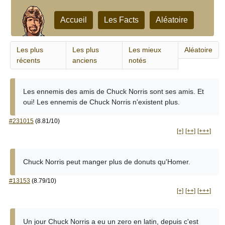
Accueil
Les Facts
Aléatoire
Les plus
Les plus
Les mieux
Aléatoire
récents
anciens
notés
Les ennemis des amis de Chuck Norris sont ses amis. Et
oui! Les ennemis de Chuck Norris n'existent plus.
#231015
(8.81/10)
[+]
[++]
[+++]
Chuck Norris peut manger plus de donuts qu'Homer.
#13153
(8.79/10)
[+]
[++]
[+++]
Un jour Chuck Norris a eu un zero en latin, depuis c'est