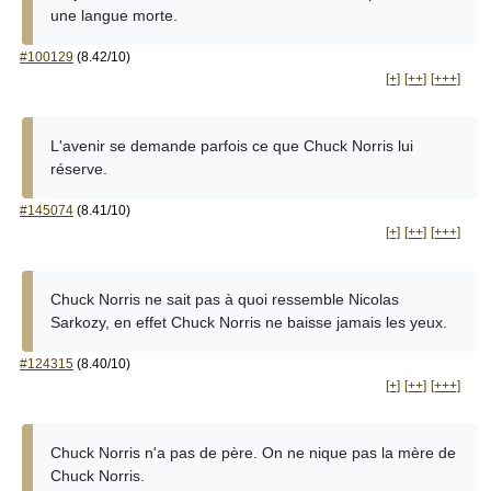
une langue morte.
#100129
(8.42/10)
[+]
[++]
[+++]
L'avenir se demande parfois ce que Chuck Norris lui
réserve.
#145074
(8.41/10)
[+]
[++]
[+++]
Chuck Norris ne sait pas à quoi ressemble Nicolas
Sarkozy, en effet Chuck Norris ne baisse jamais les yeux.
#124315
(8.40/10)
[+]
[++]
[+++]
Chuck Norris n'a pas de père. On ne nique pas la mère de
Chuck Norris.