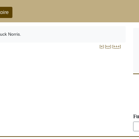
oire
uck Norris.
[+]
[++]
[+++]
Fu