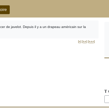
oire
er de javelot. Depuis il y a un drapeau américain sur la
[+]
[++]
[+++]
T 