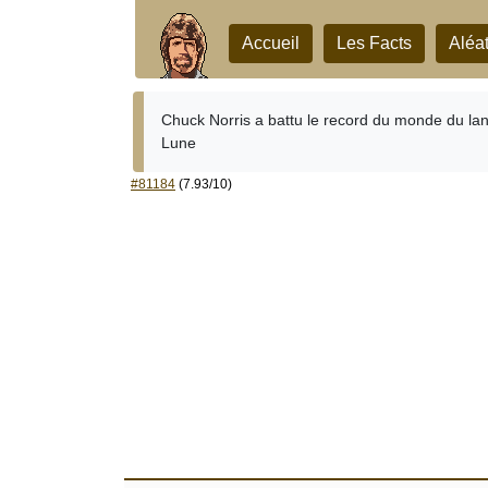
Accueil
Les Facts
Aléat
Chuck Norris a battu le record du monde du lanc
Lune
#81184
(7.93/10)