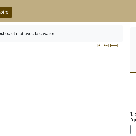
oire
échec et mat avec le cavalier.
[+]
[++]
[+++]
T 
Ap