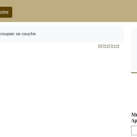
oire
croupier se couche
[+]
[++]
[+++]
Mu
Ap