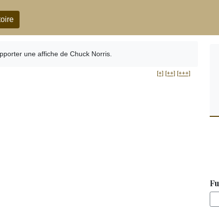
oire
pporter une affiche de Chuck Norris.
[+]
[++]
[+++]
Fu