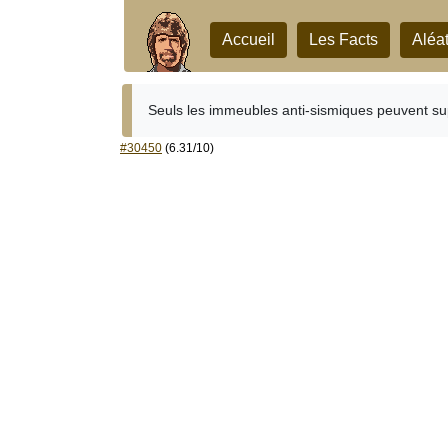
Accueil
Les Facts
Aléat
Seuls les immeubles anti-sismiques peuvent su
#30450
(6.31/10)