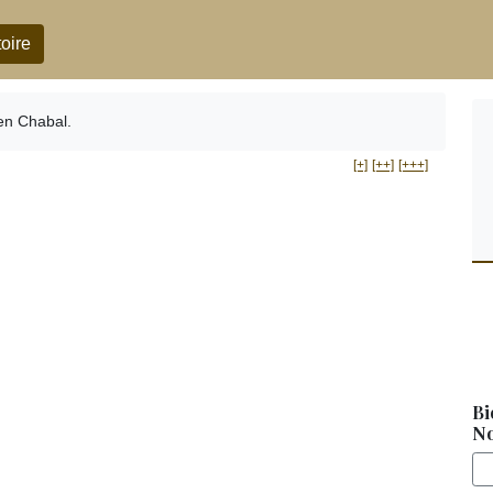
oire
en Chabal.
[+]
[++]
[+++]
Bi
No