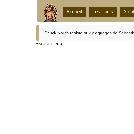
Accueil
Les Facts
Aléat
Chuck Norris résiste aux plaquages de Sébasti
#2416
(6.85/10)