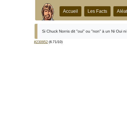
Accueil
Les Facts
Aléat
Si Chuck Norris dit "oui" ou "non" à un Ni Oui ni
#230952
(6.71/10)