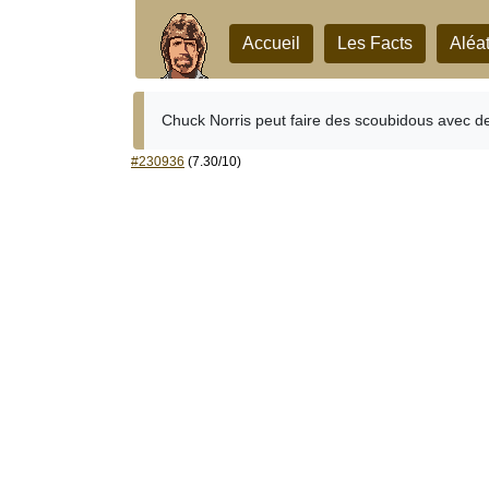
Accueil
Les Facts
Aléat
Chuck Norris peut faire des scoubidous avec des
#230936
(7.30/10)