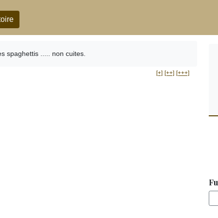
oire
 spaghettis ..... non cuites.
[+]
[++]
[+++]
Fu