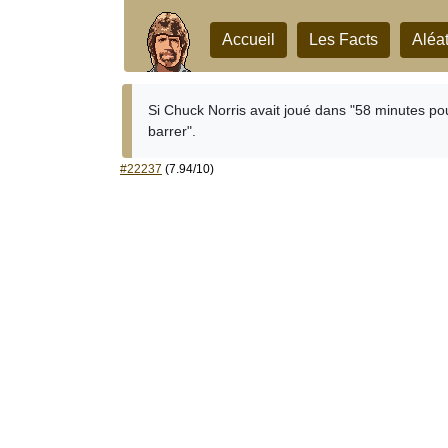
Accueil
Les Facts
Aléat
Si Chuck Norris avait joué dans "58 minutes pou
barrer".
#22237
(7.94/10)