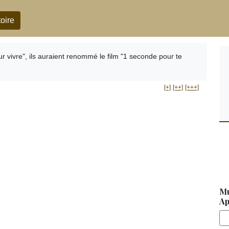
oire
r vivre", ils auraient renommé le film "1 seconde pour te
[+]
[++]
[+++]
Mu
Ap