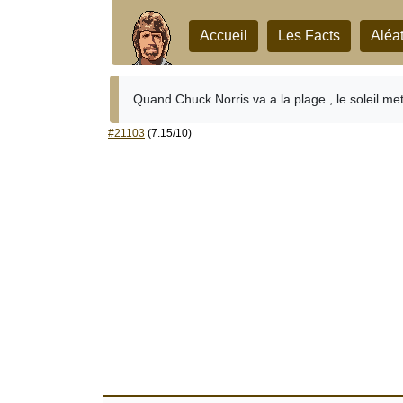
Accueil
Les Facts
Aléat
Quand Chuck Norris va a la plage , le soleil met
#21103
(7.15/10)