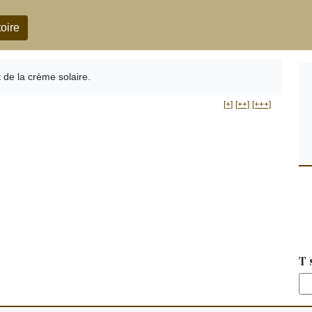
oire
 de la crème solaire.
[+]
[++]
[+++]
T 