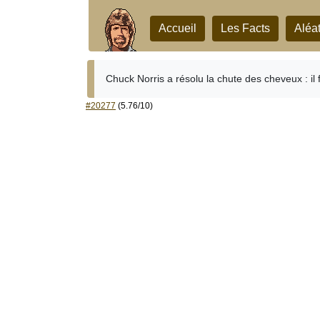
Accueil
Les Facts
Aléat
Chuck Norris a résolu la chute des cheveux : il 
#20277
(5.76/10)