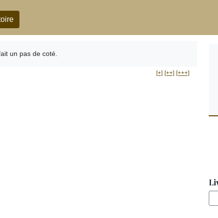
oire
fait un pas de coté.
[+]
[++]
[+++]
Li