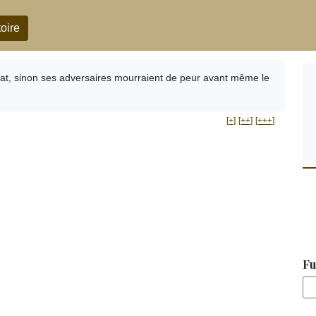
oire
bat, sinon ses adversaires mourraient de peur avant même le
[+]
[++]
[+++]
Fu