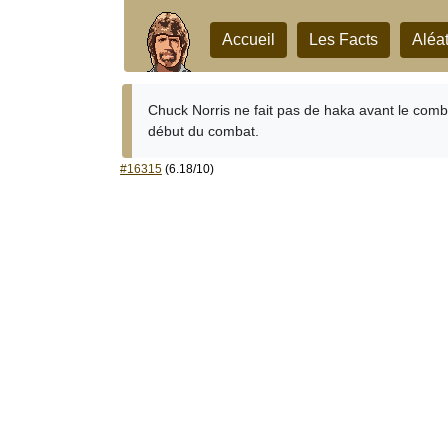
Accueil
Les Facts
Aléat
Chuck Norris ne fait pas de haka avant le com
début du combat.
#16315
(6.18/10)