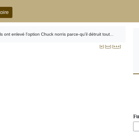
oire
Ils ont enlevé l'option Chuck norris parce-qu'il détruit tout...
[+]
[++]
[+++]
Fu