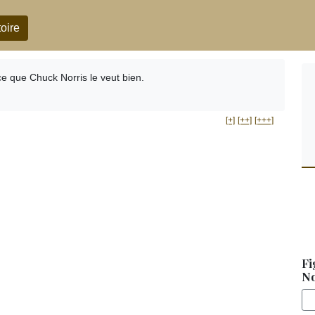
oire
ce que Chuck Norris le veut bien.
[+]
[++]
[+++]
Fi
No