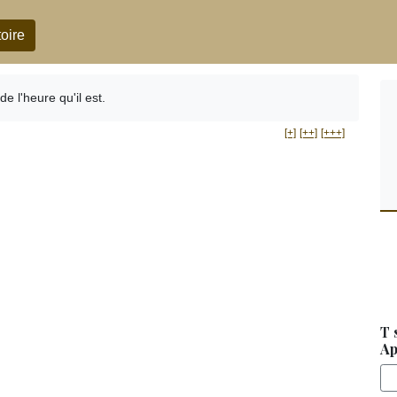
oire
e l'heure qu'il est.
[+]
[++]
[+++]
T 
Ap