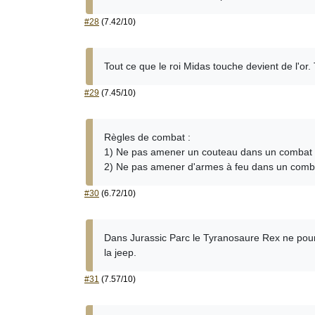
#28
(7.42/10)
Tout ce que le roi Midas touche devient de l'or
#29
(7.45/10)
Règles de combat :
1) Ne pas amener un couteau dans un combat 
2) Ne pas amener d'armes à feu dans un comb
#30
(6.72/10)
Dans Jurassic Parc le Tyranosaure Rex ne pourc
la jeep.
#31
(7.57/10)