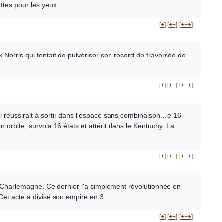
ttes pour les yeux.
[+]
[++]
[+++]
 Norris qui tentait de pulvériser son record de traversée de
[+]
[++]
[+++]
 réussirait à sortir dans l'espace sans combinaison...le 16
n orbite, survola 16 états et attérit dans le Kentuchy: La
[+]
[++]
[+++]
de Charlemagne. Ce dernier l'a simplement révolutionnée en
Cet acte a divisé son empire en 3.
[+]
[++]
[+++]