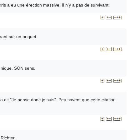
s a eu une érection massive. Il n'y a pas de survivant.
[+]
[++]
[+++]
ant sur un briquet.
[+]
[++]
[+++]
 unique. SON sens.
[+]
[++]
[+++]
it "Je pense donc je suis". Peu savent que cette citation
[+]
[++]
[+++]
Richter.