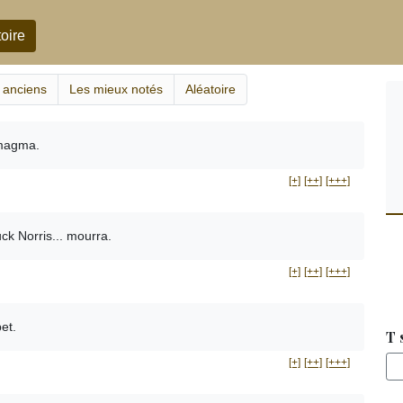
oire
 anciens
Les mieux notés
Aléatoire
 magma.
[+]
[++]
[+++]
uck Norris... mourra.
[+]
[++]
[+++]
et.
T 
[+]
[++]
[+++]