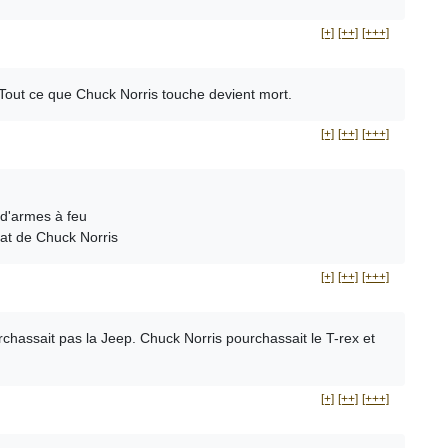
[+]
[++]
[+++]
. Tout ce que Chuck Norris touche devient mort.
[+]
[++]
[+++]
d'armes à feu
at de Chuck Norris
[+]
[++]
[+++]
hassait pas la Jeep. Chuck Norris pourchassait le T-rex et
[+]
[++]
[+++]