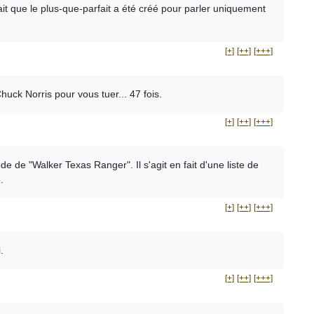
ait que le plus-que-parfait a été créé pour parler uniquement
[+]
[++]
[+++]
huck Norris pour vous tuer... 47 fois.
[+]
[++]
[+++]
de de "Walker Texas Ranger". Il s'agit en fait d'une liste de
.
[+]
[++]
[+++]
.
[+]
[++]
[+++]